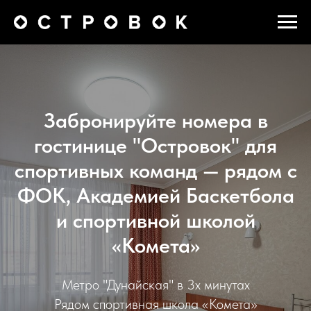
Забронируйте номера в
гостинице "Островок" для
спортивных команд — рядом с
ФОК, Академией Баскетбола
и спортивной школой
«Комета»
Метро "Дунайская" в 3х минутах
Рядом спортивная школа «Комета»